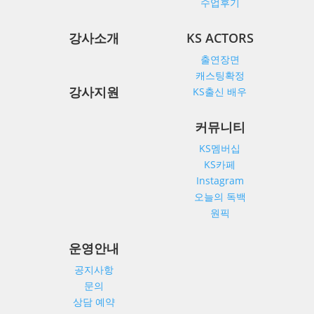
수업후기
강사소개
KS ACTORS
출연장면
센
터
소
캐스팅확정
개
강사지원
KS출신 배우
커
리
큘
커뮤니티
럼
KS멤버십
강
사
KS카페
소
개
Instagram
오늘의 독백
KS
ACTORS
원픽
커
뮤
운영안내
니
티
공지사항
운
문의
영
안
상담 예약
내