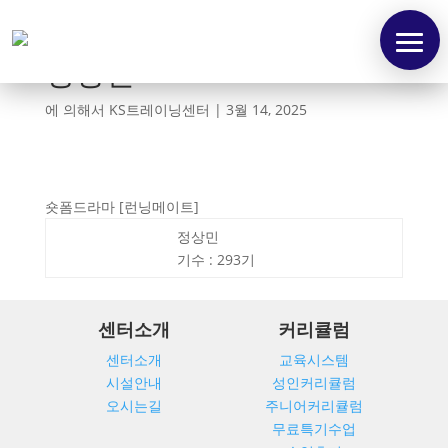
정상민
에 의해서
KS트레이닝센터
|
3월 14, 2025
숏폼드라마 [런닝메이트]
정상민
기수 : 293기
센터소개
커리큘럼
센터소개
교육시스템
시설안내
성인커리큘럼
오시는길
주니어커리큘럼
무료특기수업