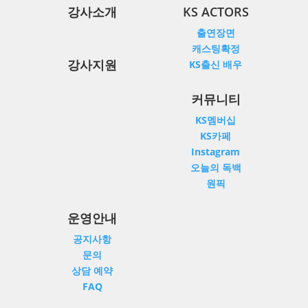
강사소개
KS ACTORS
출연장면
센
캐스팅확정
터
소
강사지원
KS출신 배우
개
커
커뮤니티
리
큘
럼
KS멤버십
KS카페
강
사
Instagram
소
개
오늘의 독백
원픽
KS
ACTORS
운영안내
커
뮤
니
공지사항
티
문의
운
상담 예약
영
안
FAQ
내