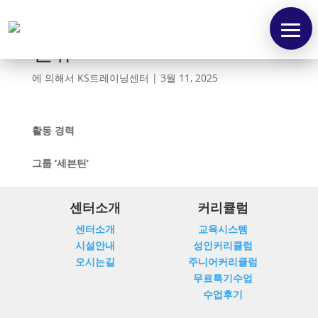
민규
에 의해서
KS트레이닝센터
|
3월 11, 2025
활동 경력
그룹 ‘세븐틴’
센터소개
커리큘럼
센터소개
교육시스템
시설안내
성인커리큘럼
오시는길
주니어커리큘럼
무료특기수업
수업후기