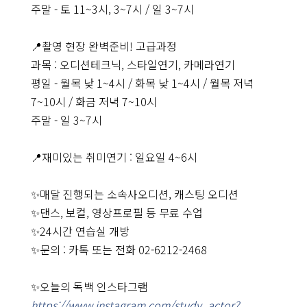
주말 - 토 11~3시, 3~7시 / 일 3~7시
📍촬영 현장 완벽준비! 고급과정
과목 : 오디션테크닉, 스타일연기, 카메라연기
평일 - 월목 낮 1~4시 / 화목 낮 1~4시 / 월목 저녁
7~10시 / 화금 저녁 7~10시
주말 - 일 3~7시
센
터
소
개
📍재미있는 취미연기 : 일요일 4~6시
커
리
큘
럼
✨매달 진행되는 소속사오디션, 캐스팅 오디션
✨댄스, 보컬, 영상프로필 등 무료 수업
강
사
소
✨24시간 연습실 개방
개
✨문의 : 카톡 또는 전화 02-6212-2468
KS
ACTORS
✨오늘의 독백 인스타그램
커
뮤
https://www.instagram.com/study_actor?