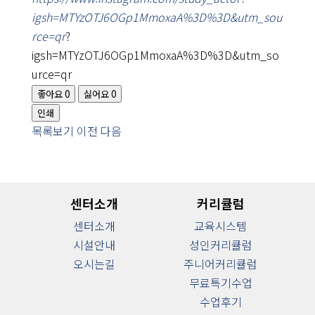
니
티
igsh=MTYzOTJ6OGp1MmoxaA%3D%3D&utm_sou
rce=qr
?
운
영
안
igsh=MTYzOTJ6OGp1MmoxaA%3D%3D&utm_so
내
urce=qr
좋아요
0
싫어요
0
인쇄
목록보기
이전
다음
센터소개
커리큘럼
센터소개
교육시스템
시설안내
성인커리큘럼
오시는길
주니어커리큘럼
무료특기수업
수업후기