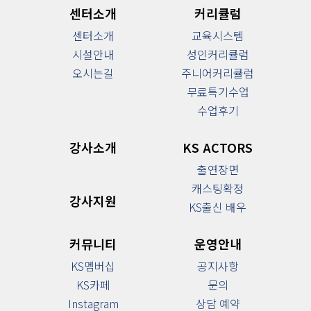
센터소개
커리큘럼
센터소개
교육시스템
시설안내
성인커리큘럼
오시는길
주니어커리큘럼
무료특기수업
수업후기
강사소개
KS ACTORS
출연장면
캐스팅확정
강사지원
KS출신 배우
커뮤니티
운영안내
KS멤버십
공지사항
KS카페
문의
Instagram
상담 예약