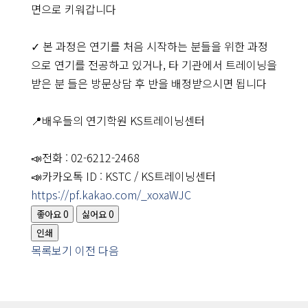
면으로 키워갑니다
센
터
소
✓ 본 과정은 연기를 처음 시작하는 분들을 위한 과정
개
으로 연기를 전공하고 있거나, 타 기관에서 트레이닝을
커
받은 분 들은 방문상담 후 반을 배정받으시면 됩니다
리
큘
럼
📍배우들의 연기학원 KS트레이닝센터
강
사
소
개
📣전화 : 02-6212-2468
KS
📣카카오톡 ID : KSTC / KS트레이닝센터
ACTORS
https://pf.kakao.com/_xoxaWJC
커
뮤
좋아요
0
싫어요
0
니
티
인쇄
목록보기
이전
다음
운
영
안
내