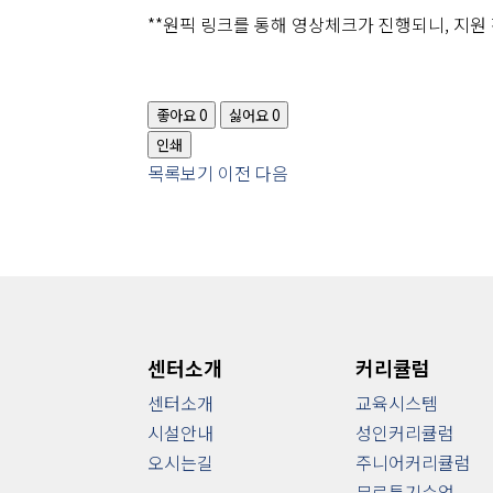
**원픽 링크를 통해 영상체크가 진행되니, 지원
좋아요
0
싫어요
0
인쇄
목록보기
이전
다음
센터소개
커리큘럼
센터소개
교육시스템
시설안내
성인커리큘럼
오시는길
주니어커리큘럼
무료특기수업