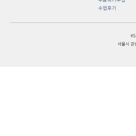
수업후기
K
서울시 강남
→
Contact Us
Contact Form
Custom Link
카톡상담
시설안내
Custom Link
상담예약
Custom Link
오시는길