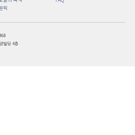
원픽
68
한양빌딩 4층