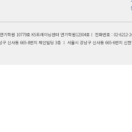
S연기학원 10779호 KS트레이닝센터 연기학원12304호ㅣ 전화번호 : 02-6212-24
구 신사동 665-8번지 제인빌딩 3층 ㅣ 서울시 강남구 신사동 665-6번지 신