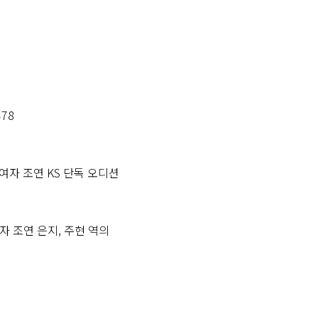
478
여자 조연 KS 단독 오디션
 조연 은지, 주현 역의