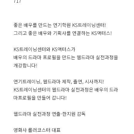
717
좋은 배우를 만드는 연기학원 KS트레이닝센터!
그리고 좋은 배우와 기획사를 연결하는 KS액터스!
KS트레이닝센터와 KS액터스가
배우의 드라마 프로필을 만드는 웹드라마 실전과정을
개강합니다!
센
연기트레이닝, 웹드라마 제작, 출연, 시사까지!
터
소
KS트레이닝센터의 웹드라마 실전과정은 배우의 드라
개
마프로필을 만들어 갑니다!
커
리
큘
럼
웹드라마 실전과정 연출-한지원 감독
강
사
소
영화사 롤러코스터 대표
개