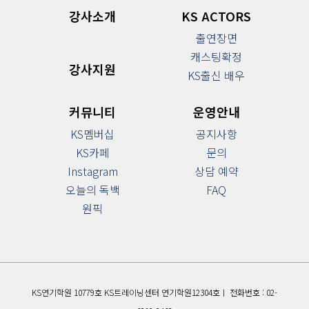
강사소개
KS ACTORS
출연장면
캐스팅확정
강사지원
KS출신 배우
커뮤니티
운영안내
KS멤버십
공지사항
KS카페
문의
Instagram
상담 예약
오늘의 독백
FAQ
원픽
KS연기학원 10779호 KS트레이닝센터 연기학원12304호ㅣ 전화번호 : 02-