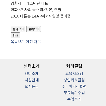
영화사 미래소년단 대표
KS
ACTORS
영화 <천사의 숨소리>각본, 연출
2016 바른손 E&A <야화> 촬영 준비중
커
뮤
니
티
좋아요
0
싫어요
0
운
인쇄
영
안
내
목록보기
이전
다음
센터소개
커리큘럼
센터소개
교육시스템
시설안내
성인커리큘럼
오시는길
주니어커리큘럼
무료특기수업
수업후기