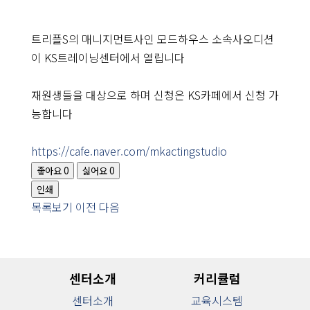
트리플S의 매니지먼트사인 모드하우스 소속사오디션
이 KS트레이닝센터에서 열립니다
재원생들을 대상으로 하며 신청은 KS카페에서 신청 가
능합니다
https://cafe.naver.com/mkactingstudio
좋아요
0
싫어요
0
인쇄
목록보기
이전
다음
센
터
소
개
센터소개
커리큘럼
커
리
큘
센터소개
교육시스템
럼