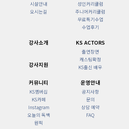
시설안내
성인커리큘럼
강
사
오시는길
주니어커리큘럼
소
개
무료특기수업
수업후기
KS
ACTORS
커
강사소개
KS ACTORS
뮤
니
티
출연장면
캐스팅확정
운
영
강사지원
안
KS출신 배우
내
커뮤니티
운영안내
KS멤버십
공지사항
KS카페
문의
Instagram
상담 예약
오늘의 독백
FAQ
원픽